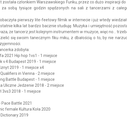
t została członkiem Warszawskiego Funku, przez co dużo inspiracji do d
 za sobą tysiące godzin spędzonych na sali z tancerzami z całego 
obaczyła pierwszy lite-feetowy filmik w internecie i już wtedy wiedział
statnie kilka lat bardzo bacznie studiuję. Muzyka i umiejętność pozos
waża, że tancerz jest kolejnym instrumentem w muzyce, więc no… trzeb
dzielić się swoim tanecznym fiku miku, z dbałością o to, by nie narz
rzyjemności.
ancerka zdobyła:
fa 2021 Hip hop 1vs1 - 1 miejsce
k v.4 Budapest 2019 - 1 miejsce
znyt 2019 - 1 miejsce x4
Qualifiers in Vienna - 2 miejsce
ng Battle Budapest - 1 miejsce
a Uliczne Jedzenie 2018 - 2 miejsce
l 3vs3 2018 - 1 miejsce
e Pace Battle 2021
nic female Kultura Koła 2020
 Dictionary 2019