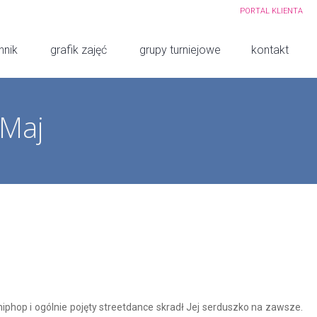
PORTAL KLIENTA
nnik
grafik zajęć
grupy turniejowe
kontakt
Maj
iphop i ogólnie pojęty streetdance skradł Jej serduszko na zawsze.