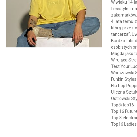
W wieku 14 la
freestyle ma
zakamarków.
4 lata temu z
którą przez o
tancerza”. U
Bardzo lubi 
osobistych p
Magda jako t
Wirująca Stre
Test Your Luc
Warszawski S
Funkin Styles 
Hip hop Poppi
Uliczna Sztuk
Ostrowski Sty
Top8/top16
Top 16 Futur
Top 8 electro
Top16 Ladies