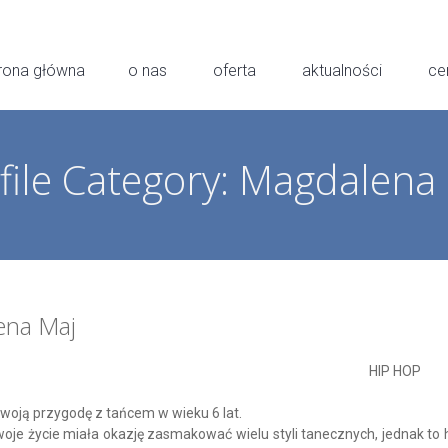
rona główna
o nas
oferta
aktualności
ce
file Category:
Magdalena 
ena Maj
HIP HOP
woją przygodę z tańcem w wieku 6 lat.
oje życie miała okazję zasmakować wielu styli tanecznych, jednak to h