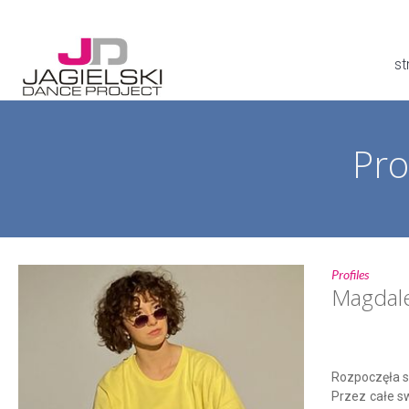
st
Pro
Profiles
Magdal
Rozpoczęła s
Przez całe sw