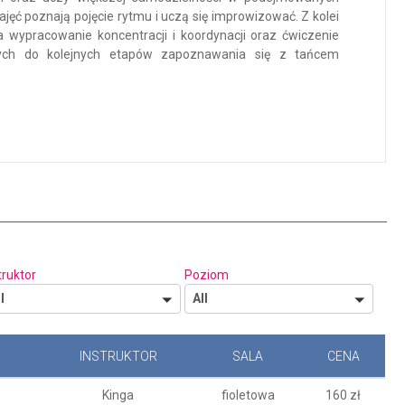
jęć poznają pojęcie rytmu i uczą się improwizować. Z kolei
 wypracowanie koncentracji i koordynacji oraz ćwiczenie
szych do kolejnych etapów zapoznawania się z tańcem
truktor
Poziom
l
All
INSTRUKTOR
SALA
CENA
Kinga
fioletowa
160 zł