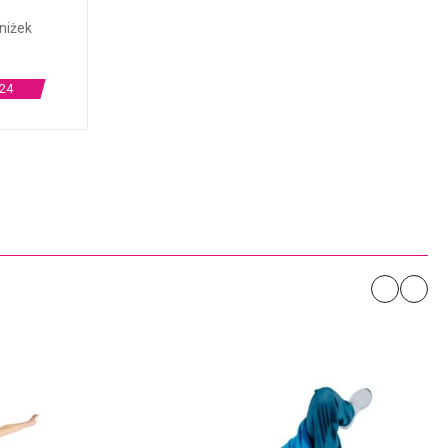
niżek
24