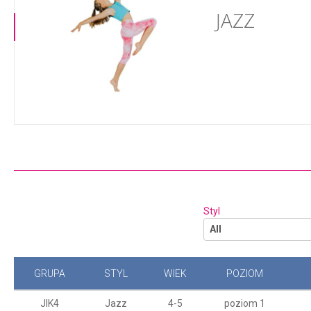
JAZZ
Styl
All
GRUPA
STYL
WIEK
POZIOM
JIK4
Jazz
4-5
poziom 1