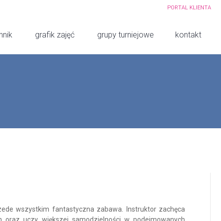
PORTAL KLIENTA
nnik
grafik zajęć
grupy turniejowe
kontakt
rzede wszystkim fantastyczna zabawa. Instruktor zachęca
h oraz uczy większej samodzielności w podejmowanych