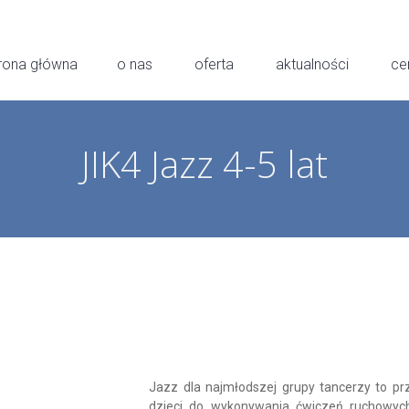
rona główna
o nas
oferta
aktualności
ce
JIK4 Jazz 4-5 lat
Jazz dla najmłodszej grupy tancerzy to p
dzieci do wykonywania ćwiczeń ruchowyc