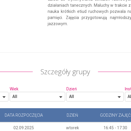
działaniach tanecznych. Maluchy w trakcie za
nauka krótkich etiud ruchowych pozwala na
pamięci. Zajęcia przygotowują najmłod
jazzowym.
Szczegóły grupy
Wiek
Dzień
Ins
All
All
Al
DATA ROZPOCZĘCIA
DZIEŃ
GODZINY ZAJĘĆ
02.09.2025
wtorek
16:45 - 17:30