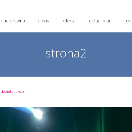
rona główna
o nas
oferta
aktualności
ce
strona2
.
 debiutanckich