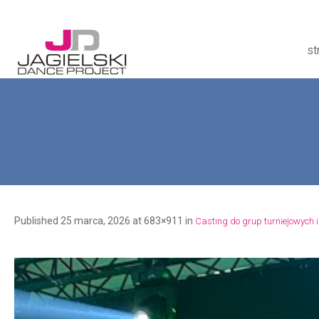
st
Published
25 marca, 2026
at 683×911 in
Casting do grup turniejowych i