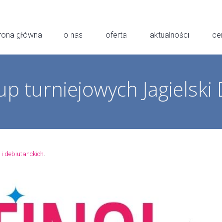
rona główna
o nas
oferta
aktualności
ce
up turniejowych Jagielski
.
 i debiutanckich