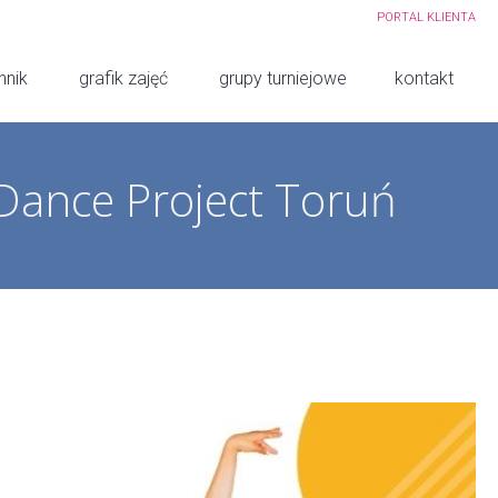
PORTAL KLIENTA
nnik
grafik zajęć
grupy turniejowe
kontakt
 Dance Project Toruń