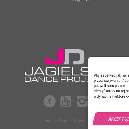
Aby zapewnić jak najle
przechowywania i/lub 
pozwoli nam przetwar
identyfikatory na tej
wpłynąć na niektóre c
AKCEPTU
Jagielski Dance Project