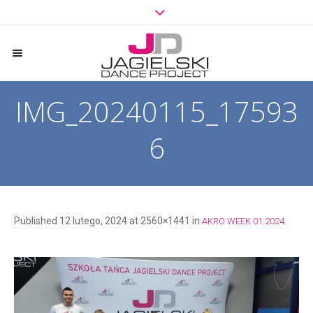
IMG_20240115_17593
6
Published
12 lutego, 2024
at 2560×1441 in
.
AKRO WEEK 01.2024