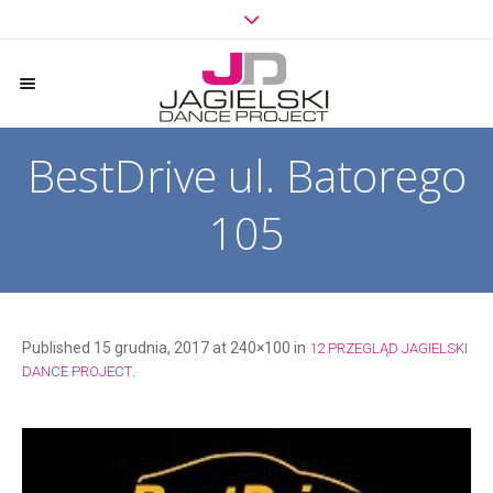
BestDrive ul. Batorego
105
Published
15 grudnia, 2017
at 240×100 in
12 PRZEGLĄD JAGIELSKI
.
DANCE PROJECT