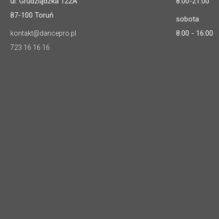
ul. Grudziądzka 122A
8:00-21:00
87-100 Toruń
sobota
8:00 - 16:00
kontakt@dancepro.pl
723 16 16 16