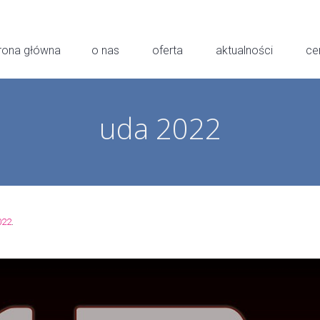
rona główna
o nas
oferta
aktualności
ce
uda 2022
.
022