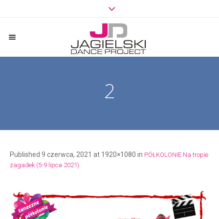
2
Published
9 czerwca, 2021
at 1920×1080 in
PÓŁKOLONIE Na tropie
.
zagadek (5-9 lipca 2021)