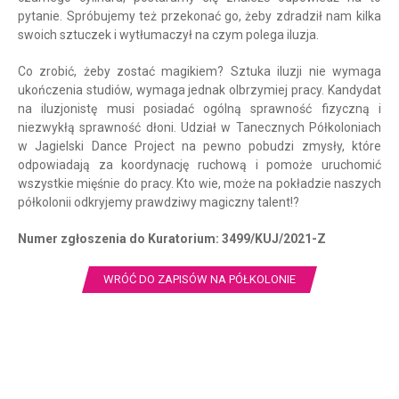
pytanie. Spróbujemy też przekonać go, żeby zdradził nam kilka
swoich sztuczek i wytłumaczył na czym polega iluzja.
Co zrobić, żeby zostać magikiem? Sztuka iluzji nie wymaga
ukończenia studiów, wymaga jednak olbrzymiej pracy. Kandydat
na iluzjonistę musi posiadać ogólną sprawność fizyczną i
niezwykłą sprawność dłoni.
Udział w Tanecznych Półkoloniach
w Jagielski Dance Project na pewno pobudzi zmysły, które
odpowiadają za koordynację ruchową i pomoże uruchomić
wszystkie mięśnie do pracy.
Kto wie, może na pokładzie naszych
półkolonii odkryjemy prawdziwy magiczny talent!?
Numer zgłoszenia do Kuratorium: 3499/KUJ/2021-Z
WRÓĆ DO ZAPISÓW NA PÓŁKOLONIE