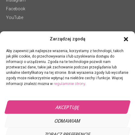
Instagram
Facebook
YouTube
Zarządzaj zgodą
Aby zapewnić jak najlepsze wrażenia, korzystamy z technologii, takich
jak pliki cookie, do przechowywania i/lub uzyskiwania dostępu do
informacji o urządzeniu. Zgoda na te technologie pozwoli nam
przetwarzać dane, takie jak zachowanie podczas przeglądania lub
unikalne identyfikatory na tej stronie. Brak wyrażenia zgody lub wycofanie
zgody może niekorzystnie wpłynąć na niektóre cechy i funkcje. Więcej
regulaminie strony
informacji znaleźć można w
.
AKCEPTUJĘ
ODMAWIAM
Jagielski Dance Project
ZOBACZ PREFERENCJE