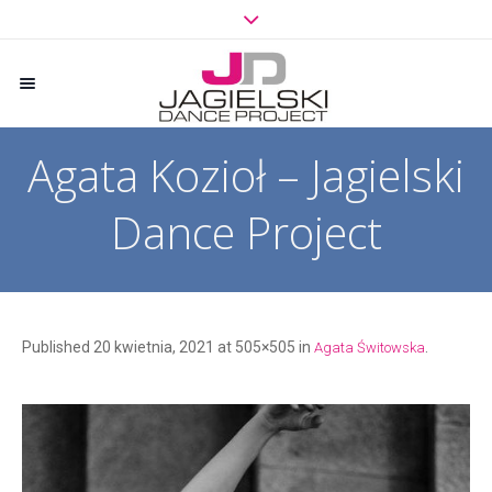
Agata Kozioł – Jagielski
Dance Project
Published
20 kwietnia, 2021
at 505×505 in
.
Agata Świtowska