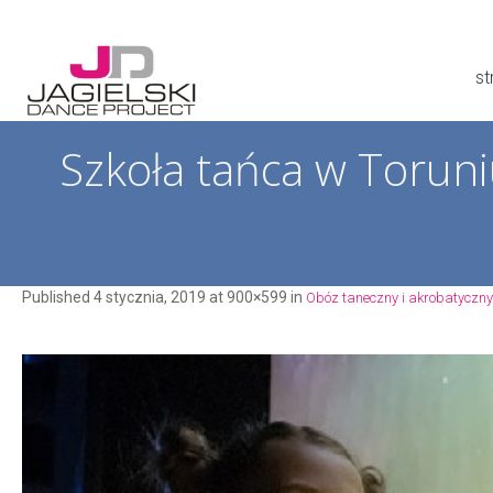
st
Szkoła tańca w Toruni
Published
4 stycznia, 2019
at 900×599 in
Obóz taneczny i akrobatyczny 