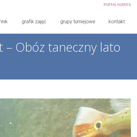
PORTAL KLIENTA
nnik
grafik zajęć
grupy turniejowe
kontakt
t – Obóz taneczny lato