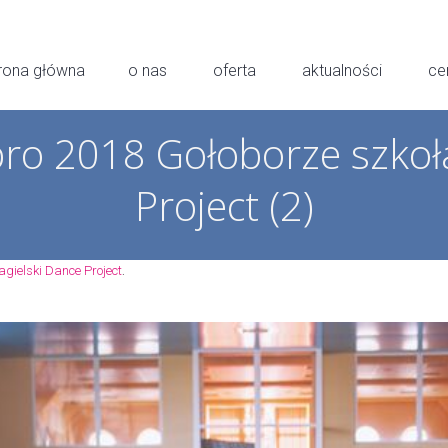
rona główna
o nas
oferta
aktualności
ce
o 2018 Gołoborze szkoła
Project (2)
.
gielski Dance Project