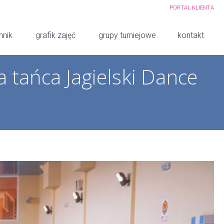
PORTAL KLIENTA
nnik
grafik zajęć
grupy turniejowe
kontakt
 tańca Jagielski Dance