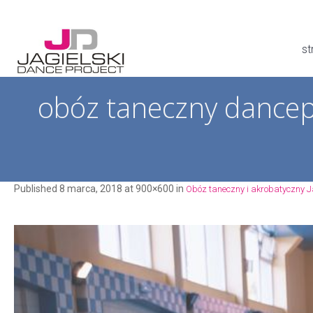
st
obóz taneczny dancepr
Published
8 marca, 2018
at 900×600 in
Obóz taneczny i akrobatyczny Ja