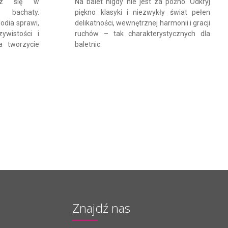
rz się w
Na balet nigdy nie jest za późno. Odkryj
 bachaty.
piękno klasyki i niezwykły świat pełen
odia sprawi,
delikatności, wewnętrznej harmonii i gracji
ywistości i
ruchów – tak charakterystycznych dla
a tworzycie
baletnic.
Znajdź nas