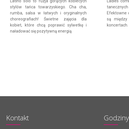
Latino solo to fuzja gorących kobiecych
Ladies comm
stylów tańca towarzyskiego. Cha cha,
taneczny
rumba, salsa w łatwych i oryginalnych
Efektowne 
choreografiach! Świetne zajęcia dla
są między 
kobiet, które chcą poprawić sylwetkę i
koncertach.
naładować się pozytywną energią.
Kontakt
Godziny