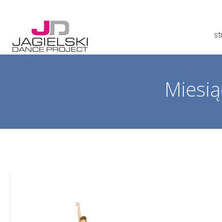
st
Miesią