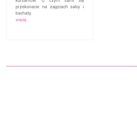
kursantów. O czym sami się
przekonacie na zajęciach salsy i
bachaty.
więcej...