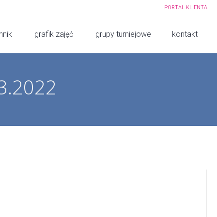
PORTAL KLIENTA
nnik
grafik zajęć
grupy turniejowe
kontakt
03.2022