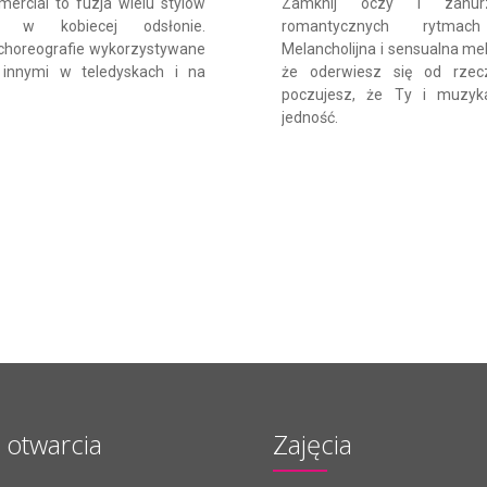
ercial to fuzja wielu stylów
Zamknij oczy i zanu
ch w kobiecej odsłonie.
romantycznych rytmach
choreografie wykorzystywane
Melancholijna i sensualna mel
innymi w teledyskach i na
że oderwiesz się od rzecz
poczujesz, że Ty i muzyk
jedność.
 otwarcia
Zajęcia