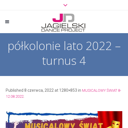
półkolonie lato 2022 –
turnus 4
Published
8 czerwca, 2022
at 1280×853 in
MUSICALOWY ŚWIAT 8-
.
12.08.2022