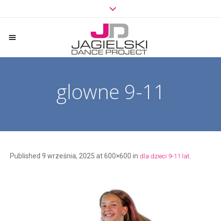
glowne 9-11
Published
9 września, 2025
at 600×600 in
.
dla dzieci 9-11 lat